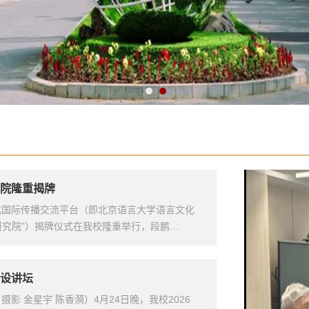
院隆重揭牌
文化国际传播交流平台（即北京语言大学语言文化
研究院”）揭牌仪式在我校隆重举行，段鹏…
设讲坛
摄影 金星宇 陈香漪）4月24日晚，我校2026