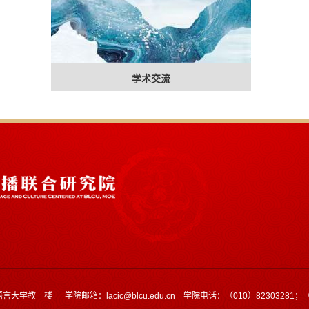
学术交流
学教一楼 学院邮箱：lacic@blcu.edu.cn 学院电话：（010）82303281；（0