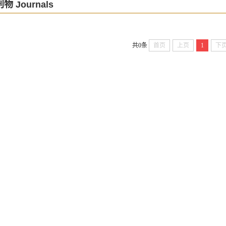
物 Journals
共0条
首页
上页
1
下